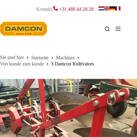
Zum
Inhalt
Kontakt
+31 488 44 28 28
springen
Startseite
Machines
Von kunde zum kunde
3 Damcon Kultivators