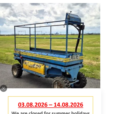
HSP-275D Schneidebühne
617157