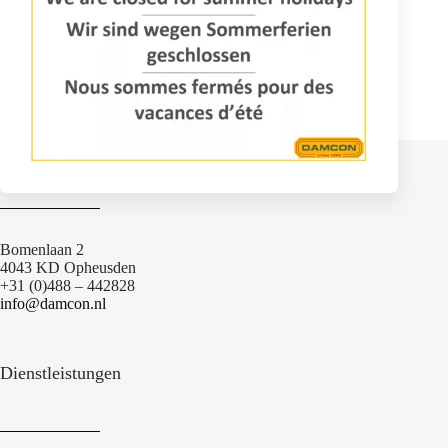
Gebrauchte selbstfahrende Schneidebühne mit Allradantrieb
und 4-Radlenkung.
Kontakt
Bomenlaan 2
4043 KD Opheusden
+31 (0)488 – 442828
info@damcon.nl
Dienstleistungen