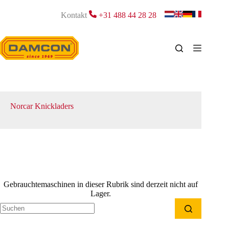
Zum
Inhalt
Kontakt
+31 488 44 28 28
springen
Norcar Knickladers
Gebrauchtemaschinen in dieser Rubrik sind derzeit nicht auf
Lager.
Keine
Ergebnisse