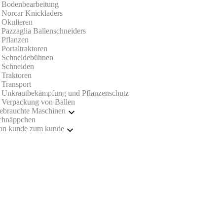
Bodenbearbeitung
Norcar Knickladers
Okulieren
Pazzaglia Ballenschneiders
Pflanzen
Portaltraktoren
Schneidebühnen
Schneiden
Traktoren
Transport
Unkrautbekämpfung und Pflanzenschutz
Verpackung von Ballen
ebrauchte Maschinen
chnäppchen
Ballenstecher
on kunde zum kunde
Baumrodemaschinen
Portaltraktoren
Bodenbearbeitung
Schneiden
Portaltraktoren
Unkrautbekämpfung und Pflanzenschutz