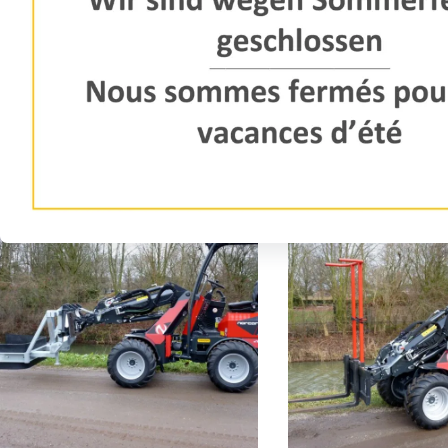
Norcar 755XC Knicklader
Norcar A60E1 Power+ ed
elektrische Knicklader
Norcars kleinster Knicklader 755XC ist
eine wendige und vielseitige Maschine
Top Leistung, minimale V
sowohl für den privaten Einsatz als auch
emissionsfreier Antrieb u
für anspruchsvolle Arbeiten in
niedriger Geräuschpegel, 
Lohnunternehmen etc.
Eigenschaften zeichnen 
Norcar A60E1 aus.