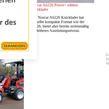
ition
Norcar A6226 Power+ edition
Knicklader
ibrationen,
Der Norcar A6226 Knicklader hat
nd ein sehr
dasselbe kompakte Format wie der
all diese
a6026, bietet aber bereits serienmäßig
den neuen
ein höheres Ausrüstungsniveau.
G
S
V