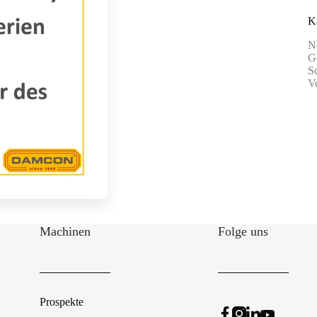
K
N
G
S
V
Machinen
Folge uns
Prospekte