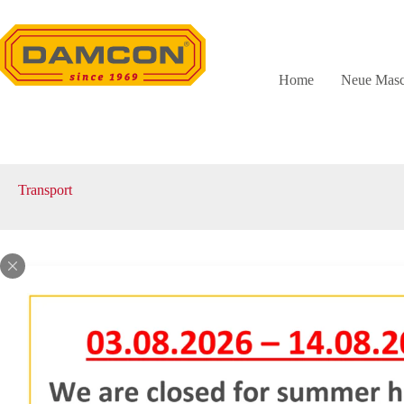
Zum
Inhalt
springen
Home
Neue Masc
Transport
Gebrauchtemaschinen in dieser Rubrik 
Keine
Ergebnisse