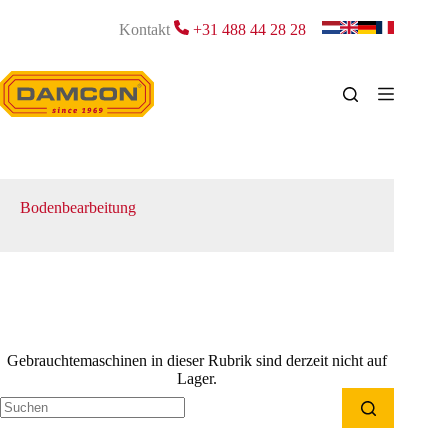
Zum
Inhalt
Kontakt
+31 488 44 28 28
springen
Bodenbearbeitung
Gebrauchtemaschinen in dieser Rubrik sind derzeit nicht auf
Lager.
Keine
Ergebnisse