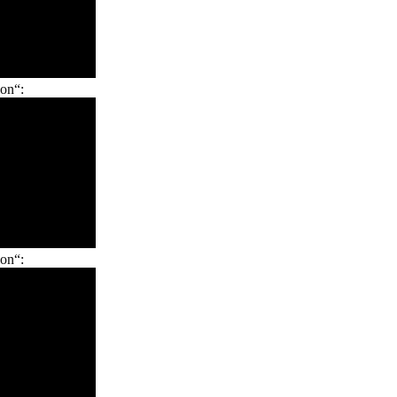
on“:
on“: