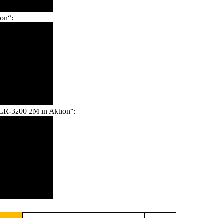
on“:
LR-3200 2M in Aktion“: