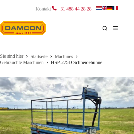
Zum
Inhalt
Kontakt
+31 488 44 28 28
springen
Startseite
Machines
Gebrauchte Maschinen
HSP-275D Schneidebühne