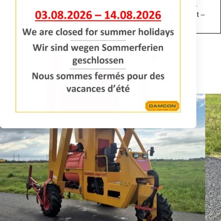
3 Zylinder Lombardini Dieselmotor –
Bemerkungen:
hydrostatischer Fahrantrieb 0-6 Km/St –
Reifen 23×8.50-12 – Breite 104 cm
ANFRAGE INFORMATIONEN