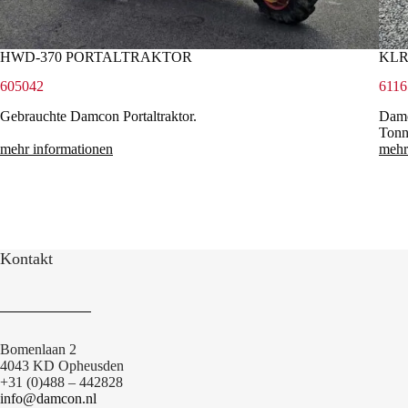
HWD-370 PORTALTRAKTOR
KLR
605042
6116
Gebrauchte Damcon Portaltraktor.
Damc
Tonn
mehr informationen
mehr
Kontakt
Bomenlaan 2
4043 KD Opheusden
+31 (0)488 – 442828
info@damcon.nl