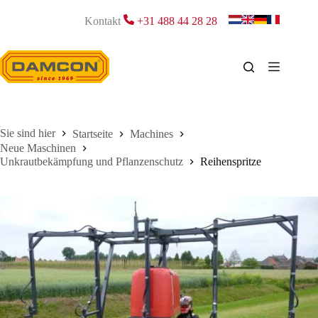
Zum
Inhalt
Kontakt
+31 488 44 28 28
springen
Startseite
Machines
Neue Maschinen
Unkrautbekämpfung und Pflanzenschutz
Reihenspritze