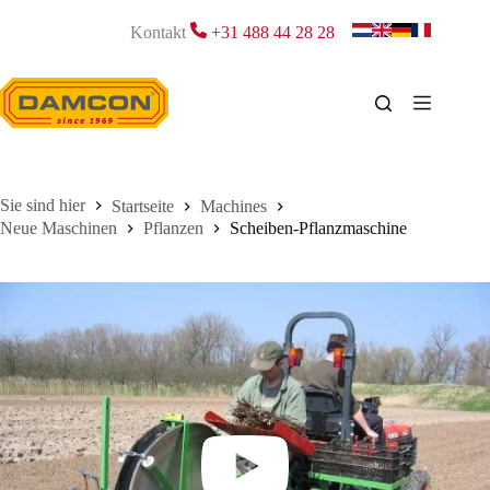
Zum
Inhalt
Kontakt
+31 488 44 28 28
springen
Startseite
Machines
Neue Maschinen
Pflanzen
Scheiben-Pflanzmaschine