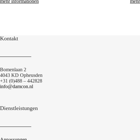
mehr informationen
mehr
Kontakt
Bomenlaan 2
4043 KD Opheusden
+31 (0)488 – 442828
info@damcon.nl
Dienstleistungen
Anpassungen