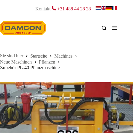
Zum
Inhalt
Kontakt
+31 488 44 28 28
springen
Startseite
Machines
Neue Maschinen
Pflanzen
Zubehör PL-40 Pflanzmaschine