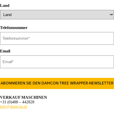
Land
L
a
Telefonnummer
n
d
Email
C
A
P
T
C
H
VERKAUF MASCHINEN
A
+31 (0)488 – 442828
info@damcon.nl