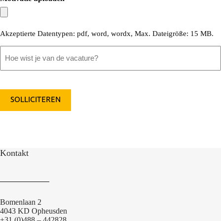
Akzeptierte Datentypen: pdf, word, wordx, Max. Dateigröße: 15 MB.
Hoe
wist
je
van
CAPTCHA
de
vacature?
Kontakt
Bomenlaan 2
4043 KD Opheusden
+31 (0)488 – 442828