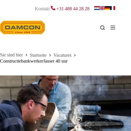
Zum
Inhalt
Kontakt
+31 488 44 28 28
springen
Startseite
Vacatures
Constructiebankwerker/lasser 40 uur