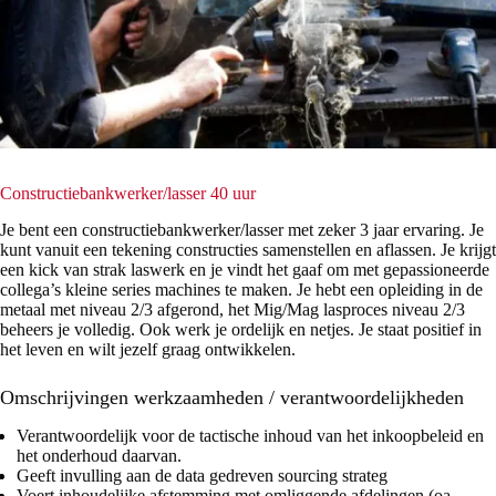
Constructiebankwerker/lasser 40 uur
Je bent een constructiebankwerker/lasser met zeker 3 jaar ervaring. Je
kunt vanuit een tekening constructies samenstellen en aflassen. Je krijgt
een kick van strak laswerk en je vindt het gaaf om met gepassioneerde
collega’s kleine series machines te maken. Je hebt een opleiding in de
metaal met niveau 2/3 afgerond, het Mig/Mag lasproces niveau 2/3
beheers je volledig. Ook werk je ordelijk en netjes. Je staat positief in
het leven en wilt jezelf graag ontwikkelen.
Omschrijvingen werkzaamheden / verantwoordelijkheden
Verantwoordelijk voor de tactische inhoud van het inkoopbeleid en
het onderhoud daarvan.
Geeft invulling aan de data gedreven sourcing strateg
Voert inhoudelijke afstemming met omliggende afdelingen (oa.