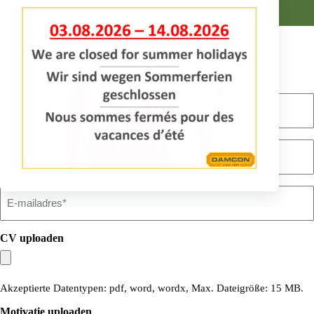
Leidinggevende
Hoofd Inkoop
Direct solliciteren
Naam
Telefoonnummer
E-
mailadres
CV uploaden
Akzeptierte Datentypen: pdf, word, wordx, Max. Dateigröße: 15 MB.
Motivatie uploaden