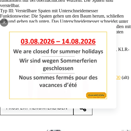
funktioniert nur bei oberflächlichen Wurzeln. Die Spaten sind
verstellbar.
Typ III: Verstellbare Spaten mit Unterschneidemesser
Funktionsweise: Die Spaten gehen um den Baum herum, schließen
sich und gehen nach unten. Das Unterschneidemesser schneidet unter
den Ballen, kehrt zur Mitte des Ballens zurück und hebt den Ballen mit
Baum an. Das funktioniert auch gut bei tiefen Wurzeln. Die Spaten
sind einstellbar.
Typ I erhältlich in KLR-500 AB, KLR-650 AB, KLR-700 AB, KLR-
700 HM, KLR-800 AB.
Typ II erhältlich in KLR-501 AB.
Typ III erhältlich in KLR-700 ST-V AB, KLR-800 ST-V AB.
Prospekt Damcon KLR Bagger-Anbau KLR-500 t/m KLR-1400
(alt)
ANFRAGE INFORMATIONEN
PROSPEKT HERUNTERLADEN