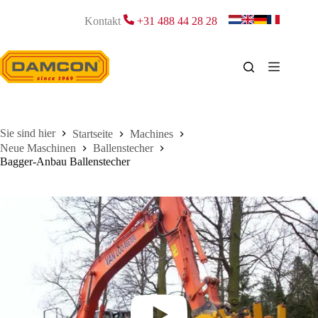
Zum
Inhalt
Kontakt
+31 488 44 28 28
springen
Startseite
Machines
Neue Maschinen
Ballenstecher
Bagger-Anbau Ballenstecher