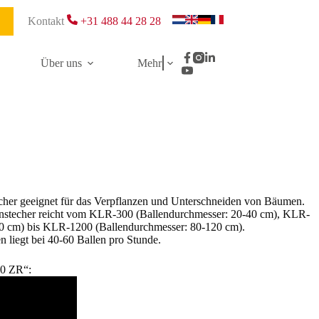
Kontakt
+31 488 44 28 28
Über uns
Mehr
cher geeignet für das Verpflanzen und Unterschneiden von Bäumen.
lenstecher reicht vom KLR-300 (Ballendurchmesser: 20-40 cm), KLR-
50 cm) bis KLR-1200 (Ballendurchmesser: 80-120 cm).
n liegt bei 40-60 Ballen pro Stunde.
00 ZR“: