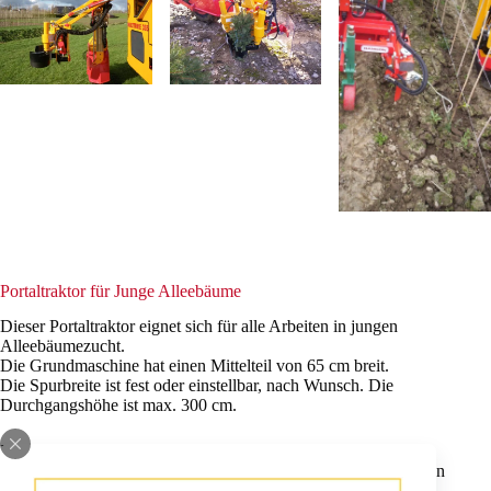
Portaltraktor für Junge Alleebäume
Dieser Portaltraktor eignet sich für alle Arbeiten in jungen
Alleebäumezucht.
Die Grundmaschine hat einen Mittelteil von 65 cm breit.
Die Spurbreite ist fest oder einstellbar, nach Wunsch. Die
Durchgangshöhe ist max. 300 cm.
Kapazität: 8/10 ha pro Tag Unkrautbespritzung.
Die Maschine kann mit vielen Zubehör ausgestattet werden, von
Navigationslichter bis zur Kabine mit Klimaanlage.