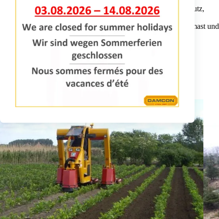
Anbaugeräte: Spritze zur Unkrautbekämpfung e/o Pflanzenschutz,
LVS-System, Kultivatoren/ Hackmaschinen, Unterschneider,
Seitenlichter, Düngerstreuer, Rotorhacken, Ballenstecher, Hubmast und
Wurzelschneider.
ANFRAGE INFORMATIONEN