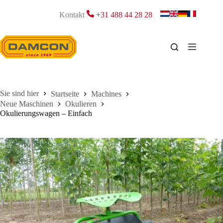
Zum
Inhalt
Kontakt
+31 488 44 28 28
springen
Startseite
Machines
Neue Maschinen
Okulieren
Okulierungswagen – Einfach