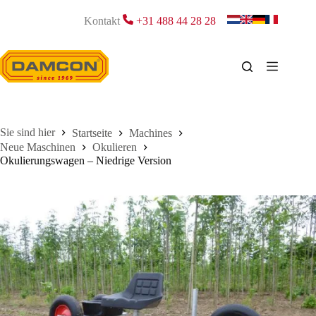
Zum
Inhalt
Kontakt
+31 488 44 28 28
springen
Startseite
Machines
Neue Maschinen
Okulieren
Okulierungswagen – Niedrige Version