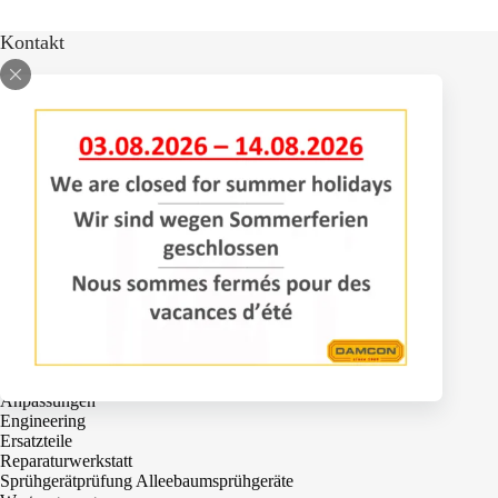
Kontakt
Bomenlaan 2
4043 KD Opheusden
+31 (0)488 – 442828
info@damcon.nl
Dienstleistungen
Anpassungen
Engineering
Ersatzteile
Reparaturwerkstatt
Sprühgerätprüfung Alleebaumsprühgeräte