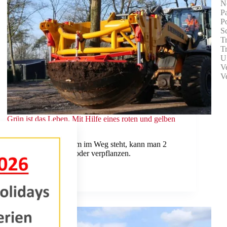
N
Pa
Po
S
T
T
U
V
V
Grün ist das Leben. Mit Hilfe eines roten und gelben
Damcon!!!
Wenn ein großer Baum im Weg steht, kann man 2
Dinge tun: ihn fällen oder verpflanzen.