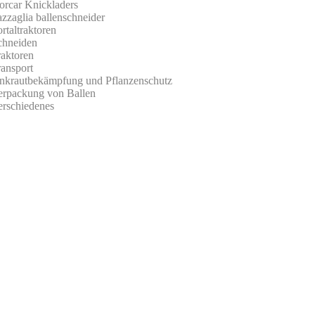
orcar Knickladers
zzaglia ballenschneider
rtaltraktoren
chneiden
raktoren
ransport
nkrautbekämpfung und Pflanzenschutz
erpackung von Ballen
erschiedenes