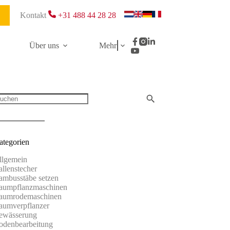
Kontakt
+31 488 44 28 28
Über uns
Mehr
ategorien
llgemein
allenstecher
ambusstäbe setzen
aumpflanzmaschinen
aumrodemaschinen
aumverpflanzer
ewässerung
odenbearbeitung