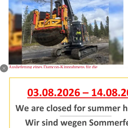
Auslieferung eines Damcon-Kipprahmens für die
Baumverpflanzmaschine KLR-2000 2M
Vor Kurzem haben wir diesen Kipprahmen an einen
Kunden in Schweden ausgeliefert. Wir stellen fest,
dass der Erhalt großer Bäume in Europa immer
wichtiger wird.