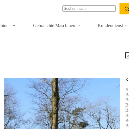
hinen
Gebrauchte Maschinen
Kundendienst
K
A
B
B
B
B
B
B
B