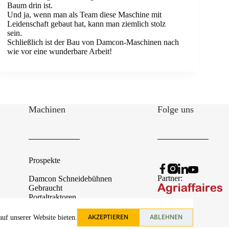
Baum drin ist.
Und ja, wenn man als Team diese Maschine mit
Leidenschaft gebaut hat, kann man ziemlich stolz
sein.
Schließlich ist der Bau von Damcon-Maschinen nach
wie vor eine wunderbare Arbeit!
Machinen
Folge uns
Prospekte
Partner:
Damcon Schneidebühnen
Gebraucht
Portaltraktoren
Schnäppchen
Von Kunde zum Kunde
AKZEPTIEREN
ABLEHNEN
auf unserer Website bieten.