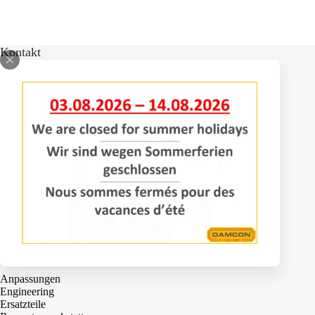
Kontakt
Bomenlaan 2
4043 KD Opheusden
+31 (0)488 – 442828
info@damcon.nl
Dienstleistungen
Anpassungen
Engineering
Ersatzteile