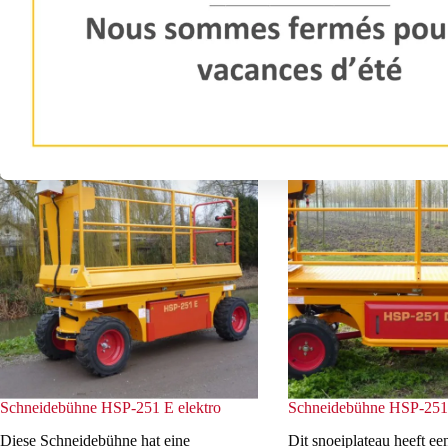
Schneidebühne HSP-451 D diesel
Schneidebühne HSP-300 
Diese Schneidebühne hat eine
Diese Schneidebühne hat
Arbeitshöhe von max. 6,50 mtr.
Arbeitshöhe von max. 5,
Schneidebühne HSP-251 E elektro
Schneidebühne HSP-251 
Diese Schneidebühne hat eine
Dit snoeiplateau heeft e