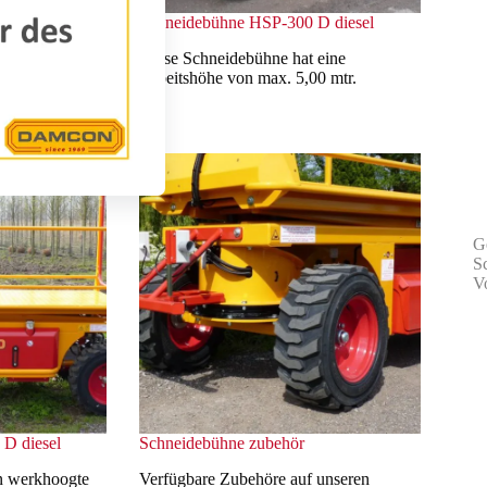
E elektro
Schneidebühne HSP-300 D diesel
 eine
Diese Schneidebühne hat eine
00 mtr.
Arbeitshöhe von max. 5,00 mtr.
G
S
V
D diesel
Schneidebühne zubehör
en werkhoogte
Verfügbare Zubehöre auf unseren