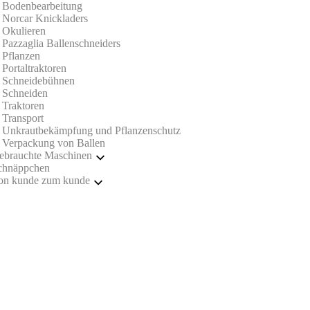
Bodenbearbeitung
Norcar Knickladers
Okulieren
Pazzaglia Ballenschneiders
Pflanzen
Portaltraktoren
Schneidebühnen
Schneiden
Traktoren
Transport
Unkrautbekämpfung und Pflanzenschutz
Verpackung von Ballen
ebrauchte Maschinen
chnäppchen
Ballenstecher
on kunde zum kunde
Baumrodemaschinen
Portaltraktoren
Bodenbearbeitung
Schneiden
Portaltraktoren
Unkrautbekämpfung und Pflanzenschutz