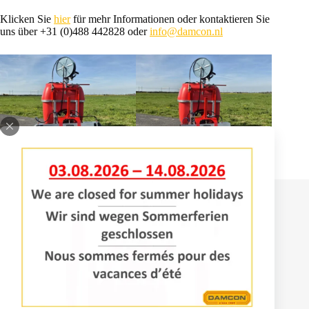
Klicken Sie
hier
für mehr Informationen oder kontaktieren Sie
uns über +31 (0)488 442828 oder
info@damcon.nl
Kontakt
Bomenlaan 2
4043 KD Opheusden
+31 (0)488 – 442828
info@damcon.nl