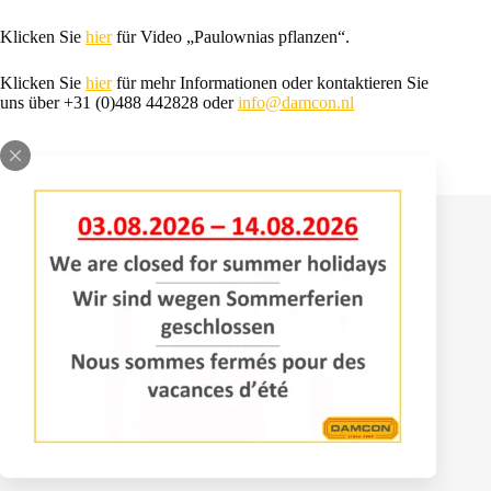
Klicken Sie
hier
für Video „Paulownias pflanzen“.
Klicken Sie
hier
für mehr Informationen oder kontaktieren Sie
uns über +31 (0)488 442828 oder
info@damcon.nl
Kontakt
Bomenlaan 2
4043 KD Opheusden
+31 (0)488 – 442828
info@damcon.nl
Dienstleistungen