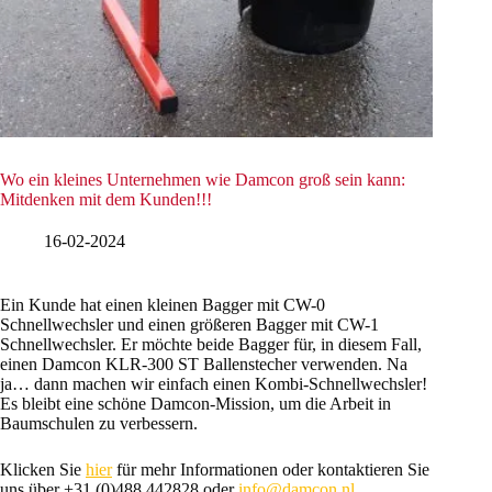
Wo ein kleines Unternehmen wie Damcon groß sein kann:
Mitdenken mit dem Kunden!!!
16-02-2024
Ein Kunde hat einen kleinen Bagger mit CW-0
Schnellwechsler und einen größeren Bagger mit CW-1
Schnellwechsler. Er möchte beide Bagger für, in diesem Fall,
einen Damcon KLR-300 ST Ballenstecher verwenden. Na
ja… dann machen wir einfach einen Kombi-Schnellwechsler!
Es bleibt eine schöne Damcon-Mission, um die Arbeit in
Baumschulen zu verbessern.
Klicken Sie
hier
für mehr Informationen oder kontaktieren Sie
uns über +31 (0)488 442828 oder
info@damcon.nl