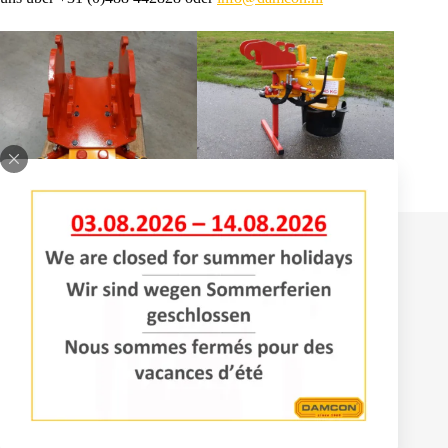
Kontakt
Bomenlaan 2
4043 KD Opheusden
+31 (0)488 – 442828
info@damcon.nl
Dienstleistungen