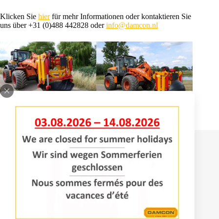
Klicken Sie
hier
für mehr Informationen oder kontaktieren Sie
uns über +31 (0)488 442828 oder
info@damcon.nl
Kontakt
Bomenlaan 2
4043 KD Opheusden
+31 (0)488 – 442828
info@damcon.nl