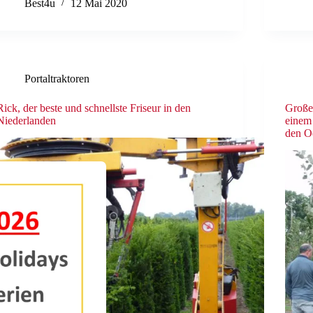
Best4u
12 Mai 2020
Portaltraktoren
Rick, der beste und schnellste Friseur in den
Große
Niederlanden
einem
den O