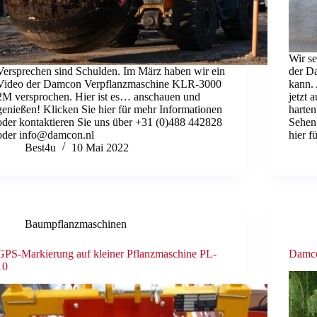
Wir se
Versprechen sind Schulden. Im März haben wir ein
der D
Video der Damcon Verpflanzmaschine KLR-3000
kann.
2M versprochen. Hier ist es… anschauen und
jetzt
genießen! Klicken Sie hier für mehr Informationen
harte
oder kontaktieren Sie uns über +31 (0)488 442828
Sehen
oder info@damcon.nl
hier 
Best4u
10 Mai 2022
Baumpflanzmaschinen
GPS-Markierung auf kleiner Pflanzmaschine PL-
Damco
10