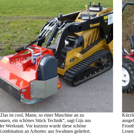
„Das ist cool, Mann, so einer Maschine an zu
Kürzl
bauen, ein schönes Stück Technik“, sagt Gijs aus
ausgel
der Werkstatt. Vor kurzem wurde diese schöne
Front
Kombination an Arbortec aus Swalmen geliefert.
Lesen 