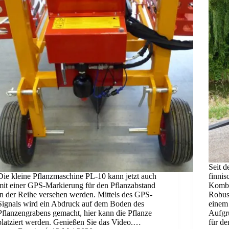
Seit d
Die kleine Pflanzmaschine PL-10 kann jetzt auch
finni
mit einer GPS-Markierung für den Pflanzabstand
Kombi
in der Reihe versehen werden. Mittels des GPS-
Robust
Signals wird ein Abdruck auf dem Boden des
einem
Pflanzengrabens gemacht, hier kann die Pflanze
Aufgru
platziert werden. Genießen Sie das Video.…
für d