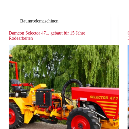
Baumrodemaschinen
Damcon Selector 471, gebaut für 15 Jahre
Rodearbeiten