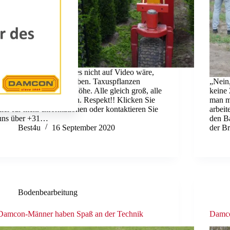
Unglaublich das. Wenn es nicht auf Video wäre,
würden Sie es nicht glauben. Taxuspflanzen
„Nein
schneiden von 180 cm Höhe. Alle gleich groß, alle
keine 
gleich eng und ordentlich. Respekt!! Klicken Sie
man m
hier für mehr Informationen oder kontaktieren Sie
arbeit
uns über +31…
den B
Best4u
16 September 2020
der B
Bodenbearbeitung
Damcon-Männer haben Spaß an der Technik
Damco