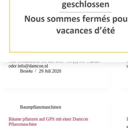
Sehen Sie sich das beigefügte Video an für die
erstaunliche Funktionsweise des Hackrahmens SF-
75. Für ein gutes Ergebnis zwischen und auf den
Reihen. Klicken Sie hier für mehr Informationen
oder kontaktieren Sie uns über +31 (0)488 442828
oder info@damcon.nl
Best4u
29 Juli 2020
Baumpflanzmaschinen
Bäume pflanzen auf GPS mit einer Damcon
Pflanzmaschine