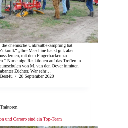
, die chemische Unkrautbekämpfung hat
Zukunft.“ „Ihre Maschine hackt gut, aber
uss lernen, mit dem Fingerhacken zu
en.“ Nur einige Reaktionen auf das Treffen in
aumschulen von M. van den Oever inmitten
rabanter Züchter. War sehr…
Best4u
28 September 2020
Traktoren
n und Carraro sind ein Top-Team